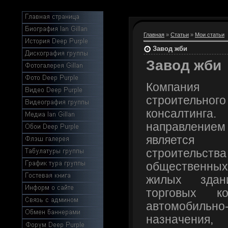
Главная
»
Статьи
»
Мои статьи
Завод жби
Завод жби
Компания
строительно
консалти
направлен
является 
строительст
общественны
жилых здан
торговых ко
автомобильно-
назначения,