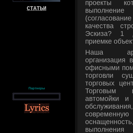
проекты ко
СТАТЬИ
выполнение 
(согласовани
качества стр
Эскиза? 1 
приемке объек
Наша архит
организация 
офисными пом
торговли су
торговых цен
Партнеры
Торговым 
автомойки и 
обслужива
современн
оснащенност
выполнения