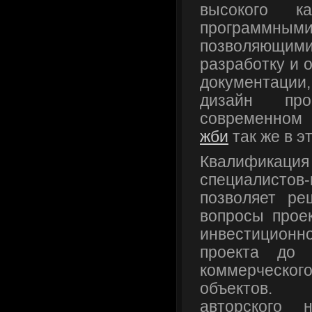
высокого ка
программн
позволяющ
разработку и 
документации,
дизайн пр
современном
жби
так же в э
Квалифика
специалистов
позволяет р
вопросы проек
инвестиционн
проекта до 
коммерческ
объектов.
авторского 