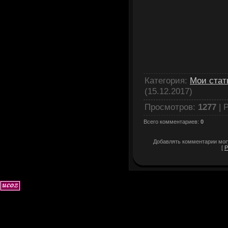
Категория
:
Мои стат
(15.12.2017)
Просмотров
:
1277
|
Р
Всего комментариев
:
0
Добавлять комментарии могу
[
Р