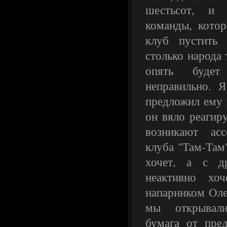
шестьсот, и 
команды, котор
клуб пустить
столько народа 
опять будет
неправильно. 
предложил ему 
он вяло реагиру
возникают ас
клуба "Там-Там
хочет, а с др
неактивно х
напарником Оле
мы открывали 
бумага от пред