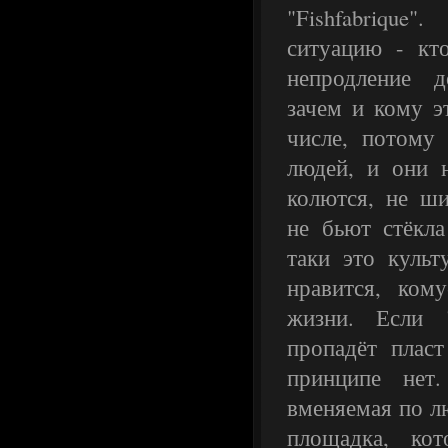
"Fishfabriqu
ситуацию - кто
непродление 
зачем и кому э
числе, потому
людей, и они 
колются, не ши
не бьют стёкла
таки это культ
нравится, ком
жизни. Если 
пропадёт пласт
принципе нет.
вменяемая по л
площадка, кот