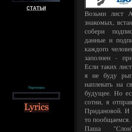
СТАТЬИ
Возьми лист А
знакомых, встан
собери подпи
данные и подп
каждого челове
заполнен - пр
Если таких лист
я не буду рып
наплевать на с
Партнеры
будущее. Но ес
сотни, я отпра
Придановой. И 
то пообщаемся.
Паша "Слон