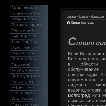
Главная
»
Статьи
»
Мои статьи
Сплит система
С
плит си
Если Вы зашли н
Вас наверняка и
в области в
обслуживание
очистки воды. У
современное и
лидеров мир
водоподготовки,
Волгоград
или Мо
осмоса, системы
обезжелезиван