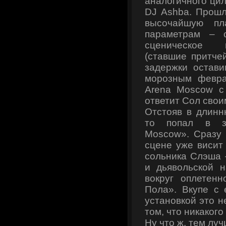
аналогичного цил
DJ Ashba. Прошл
высочайшую пл
параметрам – с
сценическое 
(ставшие притче
задержки остави
морозным февра
Arena Moscow с
ответит Сол свои
Отстояв в длинн
то попал в з
Moscow». Сразу 
сцене уже висит
сольника Слэша 
и дьявольской н
вокруг оплетен
Пола». Вкупе с 
установкой это 
том, что никакого
Ну что ж, тем луч