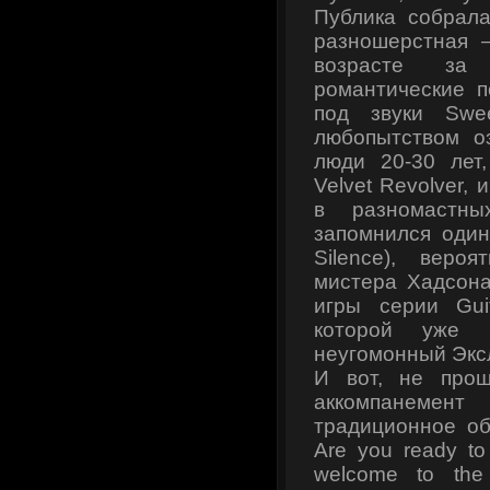
Публика собрала
разношерстная 
возрасте за
романтические п
под звуки Swe
любопытством о
люди 20-30 лет
Velvet Revolver
в разномастны
запомнился один
Silence), веро
мистера Хадсона
игры серии Gui
которой уже 
неугомонный Эксл
И вот, не прош
аккомпанемен
традиционное об
Are you ready to r
welcome to the