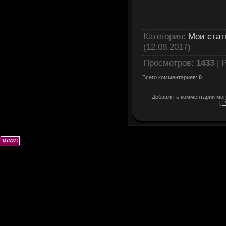
Категория
:
Мои стат
(12.08.2017)
Просмотров
:
1433
|
Р
Всего комментариев
:
0
Добавлять комментарии могу
[
Р