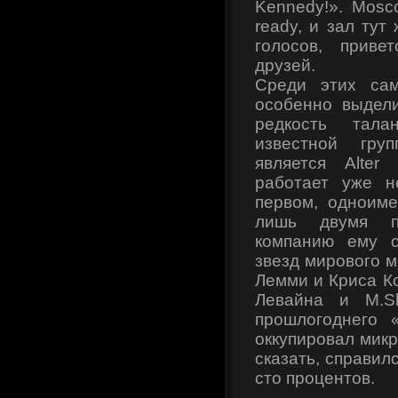
Kennedy!». Mosc
ready, и зал тут
голосов, прив
друзей.
Среди этих са
особенно выдел
редкость тала
известной груп
является Alte
работает уже н
первом, одноиме
лишь двумя п
компанию ему с
звезд мирового 
Лемми и Криса К
Левайна и M.S
прошлогоднего «
оккупировал мик
сказать, справил
сто процентов.