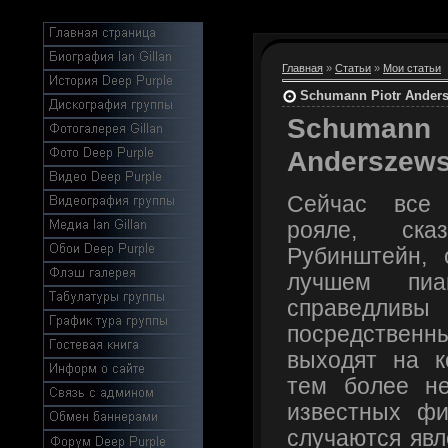
Главная
»
Статьи
»
Мои статьи
Schumann Piotr Ander
Schum
Anderszews
Сейчас все
рояле, ска
Рубинштейн, 
лучшем пиа
справедл
посредстве
выходят на к
тем более н
известных фи
случаются явл