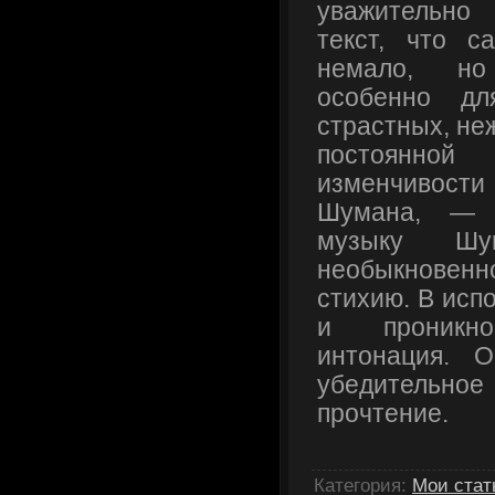
уважительно
текст, что 
немало, н
особенно дл
страстных, не
постоянно
изменчивост
Шумана, — 
музыку Шу
необыкновен
стихию. В исп
и проникно
интонация. 
убедитель
прочтение.
Категория
:
Мои стат