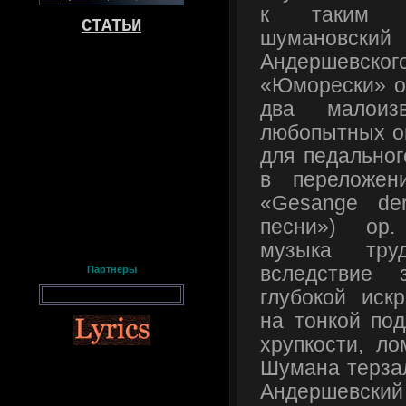
к таким о
СТАТЬИ
шумановс
Андершевског
«Юморески» op
два малоиз
любопытных о
для педальног
в переложен
«Gesange de
песни») op.
музыка тру
вследствие 
Партнеры
глубокой иск
на тонкой по
хрупкости, ло
Шумана терзал
Андершевский 