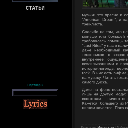
СТАТЬИ
музыки это пресно и с
"American Dream", и па
трек-листа.
Спасибо на том, что не
меньше или большей с
требовалась помощь те
"Last Rites" у нас в на
даже необходимый ка
текстовиков: с возрас
внутреннее ощущение
всхлипываниями о про
истории-легенды, верн
rock. В них есть рифма
на музыку. Читать текс
самого диска.
Партнеры
Даже на фоне ностальг
лишь на другую моду: 
вспышкам – ничего нов
Кажется, большего из 
низком качестве. Пока 
Категория
:
Мои статьи
|
Добави