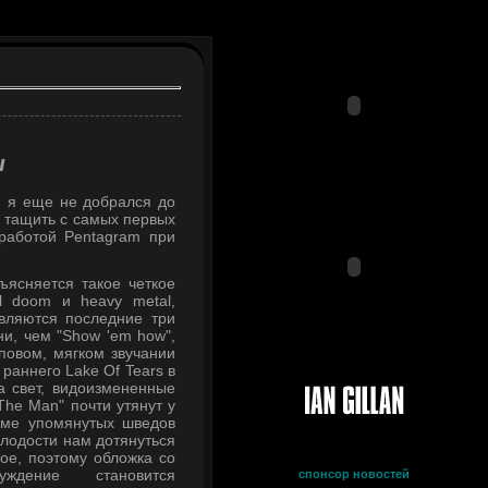
ы
, я еще не добрался до
о тащить с самых первых
 работой Pentagram при
ъясняется такое четкое
al doom и heavy metal,
являются последние три
и, чем "Show 'em how",
повом, мягком звучании
 раннего Lake Of Tears в
а свет, видоизмененные
The Man" почти утянут у
роме упомянутых шведов
олодости нам дотянуться
ое, поэтому обложка со
ждение становится
спонсор новостей