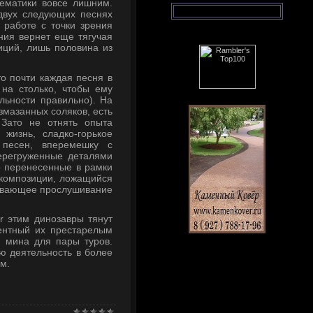
ематики вовсе лишним.
двух следующих песнях
 работе с точки зрения
ния вернет еще тягучая
зиций, лишь половина из
то почти каждая песня в
на столько, чтобы ему
льности правильно). На
змазанных соляков, есть
Зато не отнять опыта
 жизнь, сладко-горькое
 песен, вперемешку с
ерегруженные деталями
о перенесенные в рамки
п композиции, ложащийся
ешивающее прослушивание
r этим динозавры тянут
рентный их престарелым
я мина для пары туров.
ю деятельность в более
м.