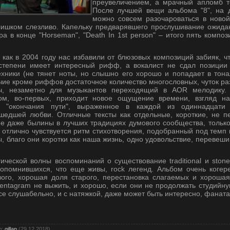
преувеличением, а мрачный апломб т
После лучшей вещи альбома "8", на 
можно совсем разочароваться в новой
лишком слезливо. Капельку предварявшего прослушивание ожида
ра в конце "Horseman", "Death In 1st person" – итого пять компо
 как в 2004 году нас избавили от блюзовых композиций забияк, ч
тепени имеет интересный рифф, а вокалист не сдал позиции 
хники (не тянет ноты, но слышно его хорошо и попадает в тона
личие кроме риффов достаточное количество многословных, чуток ра
ч, незаметно для музыкантов переходящий в AOR мелодику. 
том, во-первых, приходит новое ощущение времени, взгляд на
 "окончания пути", выраженное в каждой из одиннадцати
шедшей любви. Отличные тексты как отдельные, короткие, не п
ее даже былины в лучших традициях думового сообщества, тольк
, отлично чувствуется ритм стихотворения, подобранный под тем
ты, благо они коротки как наша жизнь, одно удовольствие, перев
ической волны воспоминаний о существование traditional и stone
опомнившихся, что еще живы, rock легенд. Альбом очень коге
ого, хорошая доля старого, перестановка слагаемых и хороша
Pentagram не выжить, и хорошо, если они не продолжать студийну
все слушабельно, и с натяжкой, даже может быть интересно, фаната
л
:
gillan
(29.12.2018)