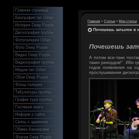
Главная
»
Статьи
»
Мои статьи
Почешешь затылок в 
Почешешь зат
А потом все-таки пост
таких рекордов!". Ибо 
годов появления на сц
прослушивании дискогра