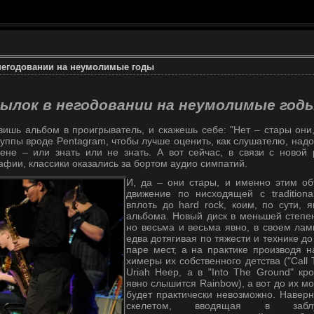
негодовании на неумолимые годы
ылок в негодовании на неумолимые год
авишь альбом в проигрыватель, и скажешь себе: "Нет – стары они
группы вроде Pentagram, чтобы лучше оценить, как слушателю, над
ене – или знать или не знать. А вот сейчас, в связи с новой
фии, классики оказались за бортом аудио симпатий.
И, да – они стары, и именно этим об
движение по нисходящей с tradition
вплоть до hard rock, коим, по сути, 
альбома. Новый диск в меньшей степен
но весьма и весьма явно, в своем лам
едва дотягивая по тяжести и технике до
паре мест, а на практике производя н
химеры их собственного детства ("Call 
Uriah Heep, а в "Into The Ground" к
явно слышится Rainbow), а вот до их м
будет практически невозможно. Наверн
скелетом, вводящая в заблу