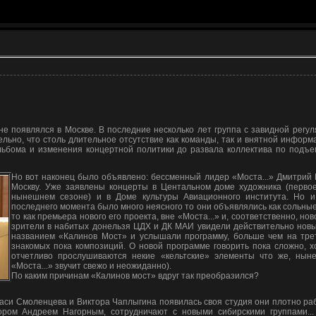
не появлялся в Москве. В последние несколько лет группа с завидной регу
ельно, что столь длительное отсутствие как команды, так и внятной инфор
льбома и изменения концертной политики до развала коллектива по подъе
Но вот наконец было объявлено: бессменный лидер «Моста...» Дмитрий 
Москву. Уже заявлены концерты в Центальном доме художника (перво
нынешнем сезоне) и в Доме культуры Авиационного института. Но и 
последнего момента было много неясного то они объявлялись как сольные
то как премьера нового его проекта, вне «Моста...» и, соответственно, но
зрители в набитых донельзя ЦДХ и ДК МАИ увидели действительно новы
названием «Калинов Мост» и услышали программу, больше чем на тре
знакомых пока композиций. О новой программе говорить пока сложно, 
отчетливо прослушиваются некие «кельтские» элементы что же, ныне
«Моста...» звучит свежо и неожиданно).
По каким причинам «Калинов мост» вдруг так преобразился?
Васи Смоленцева и Виктора Чаплыгина появилась своя студия они плотно раб
ором Андреем Нагорным, сотрудничают с новыми сибирскими группами...