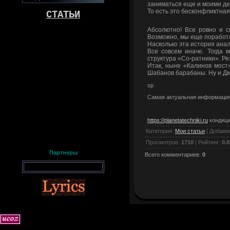
заниматься еще и моими дел
То есть это бесконфликтна
СТАТЬИ
Абсолютно! Все ровно и с
Возможно, мы еще поработае
Насколько эта история анало
Все совсем иначе. Тогда 
структура «Со-ратники». Р
Итак, ныне «Калинов мост»
Шабанов барабаны. Ну и Дми
sp
Самая актуальная информаци
https://planetatechniki.ru
кондици
Категория
:
Мои статьи
|
Добави
Просмотров
:
1710
|
Рейтинг
:
0.0
Партнеры
Всего комментариев
:
0