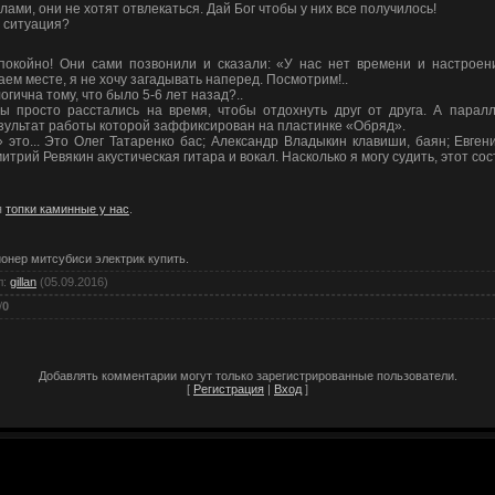
ами, они не хотят отвлекаться. Дай Бог чтобы у них все получилось!
я ситуация?
покойно! Они сами позвонили и сказали: «У нас нет времени и настроени
м месте, я не хочу загадывать наперед. Посмотрим!..
гична тому, что было 5-6 лет назад?..
мы просто расстались на время, чтобы отдохнуть друг от друга. А парал
езультат работы которой заффиксирован на пластинке «Обряд».
 это... Это Олег Татаренко бас; Александр Владыкин клавиши, баян; Евге
трий Ревякин акустическая гитара и вокал. Насколько я могу судить, этот сос
я
топки каминные у нас
.
онер митсубиси электрик купить.
л
:
gillan
(05.09.2016)
/
0
Добавлять комментарии могут только зарегистрированные пользователи.
[
Регистрация
|
Вход
]