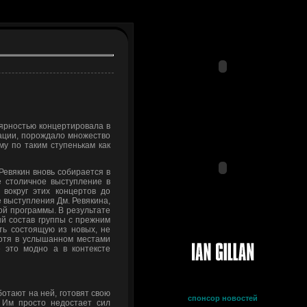
лярностью концертировала в
мации, порождало множество
му по таким ступенькам как
Ревякин вновь собирается в
е столичное выступление в
вокруг этих концертов до
 выступления Дм. Ревякина,
вой программы. В результате
й состав группы с прежним
ть состоящую из новых, не
хотя в услышанном местами
 это модно а в контексте
отают на ней, готовят свою
спонсор новостей
 Им просто недостает сил