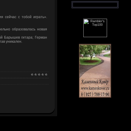
я сейчас с тобой играть».
лельно образовалась новая
ний Барышев гитара; Герман
тав уникален.