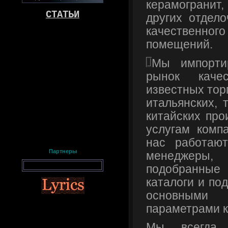
керамогранит,
СТАТЬИ
других отдел
качественн
помещений.
Мы импорти
рынок качес
известных тор
итальянских, 
китайских про
услугам компа
нас работаю
Партнеры
менеджер
подобранные
каталоги и по
основным
параметрами к
Мы всегда 