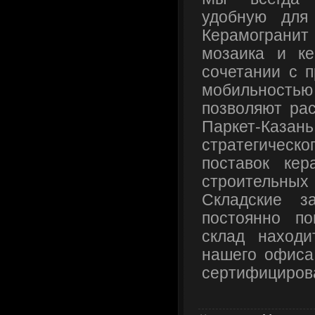
удобную для
Керамогранит
мозаика и ке
сочетании с 
мобильнос
позволяют ра
Паркет-Каз
стратегическ
поставок кер
строитель
Складские з
постоянно по
склад наход
нашего офиса
сертифициров