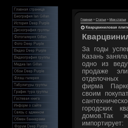
Главная
»
Статьи
»
Мои статьи
Кварцвиниловая плит
Кварцвини
За годы успе
Казань заняла
одно из вед
продаже эли
отделочных
фирма Парке
своим покупа
сантехническ
городских к
домов.Так 
импортирует: 