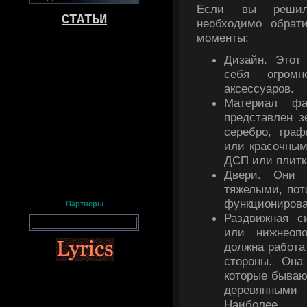
Если вы решили
СТАТЬИ
необходимо обрат
моменты:
Дизайн. Этот
себя огромн
аксессуаров.
Материал фа
представлен з
серебро, гра
или красочным
ДСП или плит
Двери. Они
тяжелыми, пот
функционирова
Партнеры
Раздвижная с
или нижнеоп
должна работа
стороны. Она
которые быва
деревянным
Наиболее д