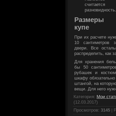
считаетс
разновидность
Размеры 
купе
При их расчете нужн
10 сантиметров з
двери. Все осталь
распределить, как з
Для хранения бель
бы 50 сантиметро
рубашек и костюм
шкафу обязательно
штангой, на котору
вещи. Для него нуж
Категория
:
Мои стат
(12.03.2017)
Просмотров
:
3145
|
Р