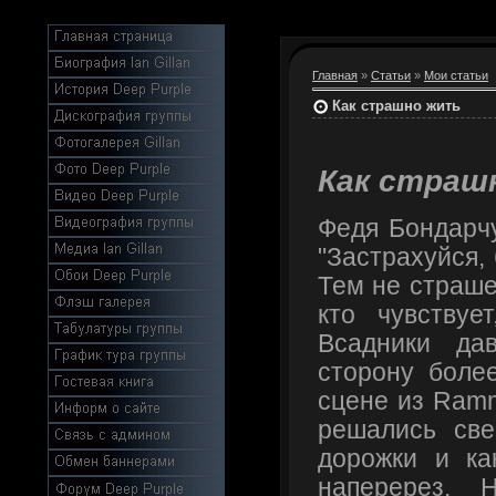
Главная
»
Статьи
»
Мои статьи
Как страшно жить
Как страш
Федя Бондарчу
"Застрахуйся, 
Тем не страше
кто чувствует
Всадники да
сторону боле
сцене из Ramm
решались све
дорожки и ка
наперерез. 