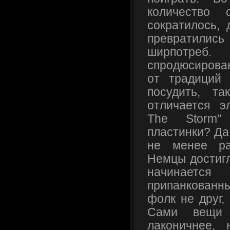
количество 
сократилось,
превратились
ширпотре
спродюсирова
от традиций 
посудить, т
отличается э
The Storm"
пластинки? Да
не менее ра
Немцы достигл
начинаетс
припанкованны
фолк не друг,
Сами вещи 
лаконичнее, 