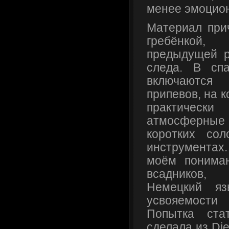
менее эмоцио
Материал при
гребёнкой,
предыдущей р
следа. В сп
включаются
припевов, на 
практически
атмосферны
коротких со
инструмента
моём понима
всадников, 
Немецкий яз
усвояемости 
Попытка ста
сделала из Die