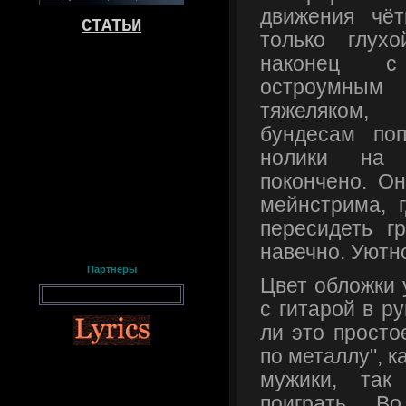
движения чё
СТАТЬИ
только глух
наконец с
остроумн
тяжеляком
бундесам по
нолики на б
покончено. Он
мейнстрима, 
пересидеть г
навечно. Уютно
Партнеры
Цвет обложки 
с гитарой в р
ли это просто
по металлу", к
мужики, та
поиграть. В