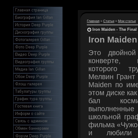
Главная
»
Статьи
»
Мои статьи
Iron Maiden - The Final 
Iron Maiden
Это двойной
конверте,
которого тр
Мелвин Грант 
Maiden по име
этом диске как
бал косми
выполненны
школьной гра
фильма «Чужой
и любили