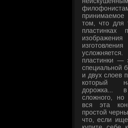
неискушен
филофониста
принимаемое 
том, что для 
пластинках 
изображения
изготовлен
усложняетс
пластинки — 
специальной б
и двух слоев 
который на
дорожка... 
сложного, но 
вся эта кон
простой черны
что, если ищ
купите себе к