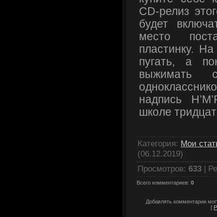
CD-релиз этог
будет включа
место пост
пластинку. На
пугать, а по
выжимать 
одноклассн
надпись H’M
школе тридцат
Категория
:
Мои стат
(06.12.2019)
Просмотров
:
633
|
Ре
Всего комментариев
:
0
Добавлять комментарии могу
[
Р