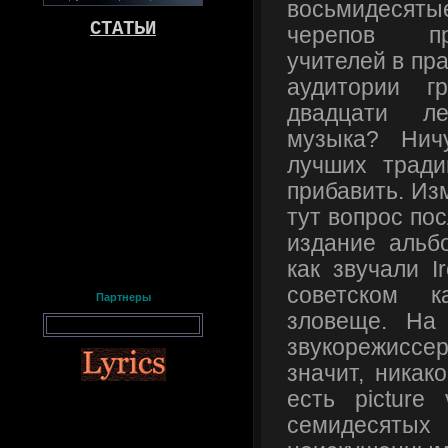
восьмидесят
СТАТЬИ
черепов п
учителей в пр
аудитории г
двадцати л
музыка? Нич
лучших тради
прибавить. Из
тут вопрос по
издание альбо
как звучали I
советском к
Партнеры
зловеще. На
звукорежисс
значит, никак
есть picture
семидесяты