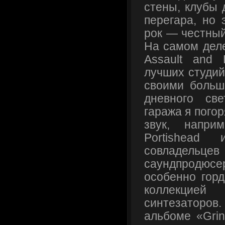
стены, клубы 
перегара, но 
рок — честный
На самом деле
Assault and
лучших студий
своими больш
дневного св
гаража я погор
звук, напри
Portishea
совладельцев
саундпродюс
особенно горд
коллекци
синтезаторов.
альбоме «Grin