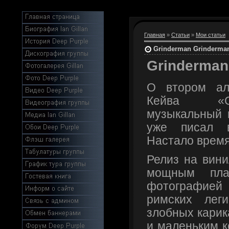
Главная
»
Статьи
»
Мои статьи
Grinderman Grinderma
Grinderman
О втором ал
Кейва «G
музыкальный 
уже писал 
Настало время
Релиз на вини
мощным пла
фотографией
римских лег
злобных карик
и маленьким к