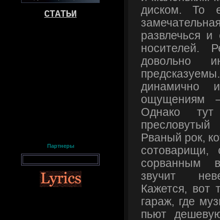
диском. То е
СТАТЬИ
замечател
развлечься и 
носителей. Р
довольно и
предсказуемы
динамично 
ощущениям —
Однако тут
пресловутый
Рваный рок, к
Партнеры
сотоварищи,
сорванным в
звучит неве
Кажется, вот 
гараж, где му
пьют дешевую