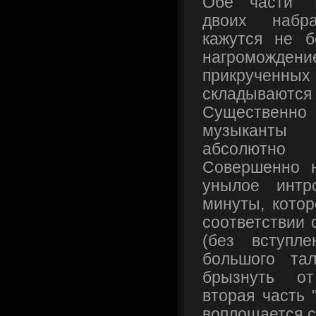
Обе части "
двоих набр
кажутся не 
нагромождение
прикрученных
складываются
Существенн
музыканты
абсолютно
Совершенно 
унылое интр
минуты, котор
соответствии 
(без вступл
большого та
брызнуть от
вторая часть "
воплощается с