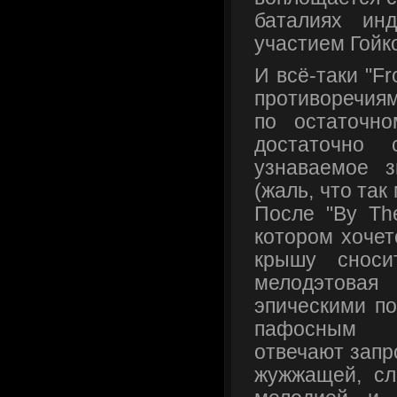
баталиях ин
участием Гойк
И всё-таки "F
противоречия
по остаточн
достаточно 
узнаваемое з
(жаль, что так
После "By The
котором хочет
крышу сноси
мелодэтовая
эпическими по
пафосным 
отвечают запро
жужжащей, сл