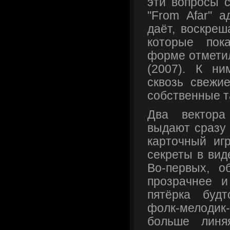
эти вопросы с
"From Afar" а
даёт, воскреш
которые пок
форме отметил
(2007). К н
сквозь свежи
собственные т
Два вектора
выдают сразу
карточный иг
секреты в вид
Во-первых, о
прозрачнее и
пятёрка буд
фолк-мелодик
больше линя