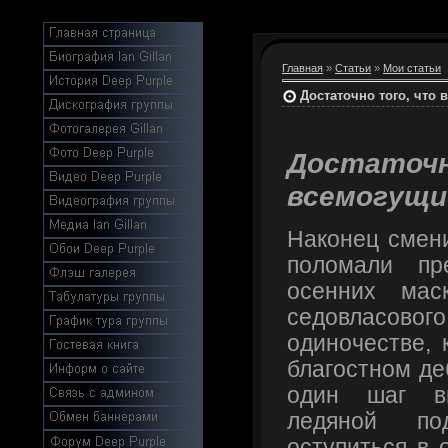
Главная
»
Статьи
»
Мои статьи
Достаточно того, что
Достато
всемогущи
Наконец смени
поломали пр
осенних мас
седовласо
одиночестве, 
благостном де
один шаг вп
ледяной по
оступиться в 