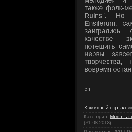
мелодией и 
также фолк-ме
Ruins". Но
Ensiferum, с
заигрались 
качестве э
потешить сам
нервы завсег
творчества,
вовремя остан
сп
Каминный портал
ме
Категория
:
Мои стат
(31.08.2018)
Просмотров
:
991
|
Ре