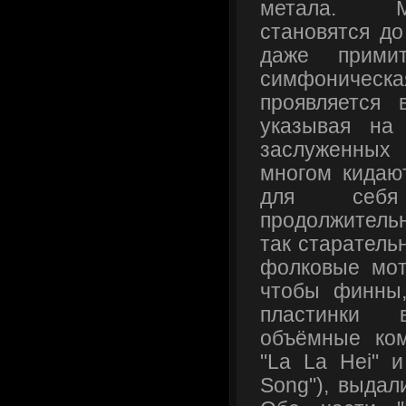
метала. М
становятся до
даже примит
симфониче
проявляется 
указывая на
заслуженных
многом кидаю
для себя
продолжител
так старатель
фолковые мот
чтобы финны
пластинки 
объёмные ком
"La La Hei" и
Song"), выдал