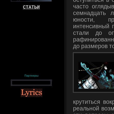
часто оглядыв
СТАТЬИ
семнадцать 
юности, п
интенсивный п
стали до оп
рафинирован
до размеров т
Партнеры
крутиться вок
реальной возм