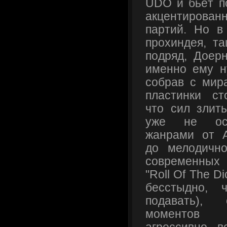
UDO и бьёт п
акцентиров
партий. Но в
прохиндея, т
подряд, Доерн
именно ему н
собрав с мира
пластинки ст
что сил злит
уже не ост
жанрами от A
до мелодичн
современных 
"Roll Of The D
бесстыдно,
подавать), 
моментов