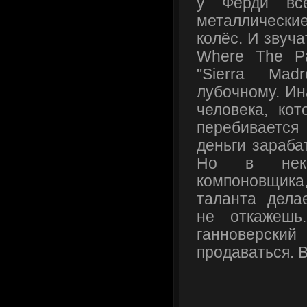
у Ферди все
металлические
колёс. И звуча
Where The Pa
"Sierra Mad
лубочному. Ин
человека, ко
перебиваетс
деньги зараба
Но в неко
компоновщика,
таланта дела
не откажешь
ганноверски
продаваться. 