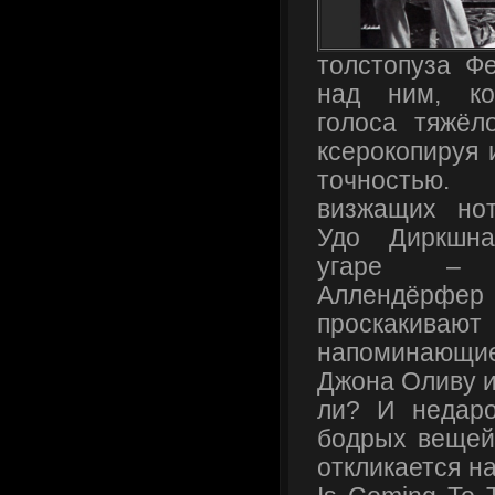
толстопуза Фе
над ним, ко
голоса тяжёл
ксерокопируя 
точностью
визжащих но
Удо Диркшна
угаре – 
Аллендёрфер и
проскакива
напоминающ
Джона Оливу и
ли? И недар
бодрых вещей 
откликается н