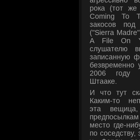
агрессивно в
рока (тот же
Coming To T
закосов под
("Sierra Madre
A File On Y
слушателю в
записанную ф
безвременно 
2006 году г
Штааке.
И что тут ск
Каким-то не
эта вещица
предпосылкам 
место где-ниб
по соседству, 