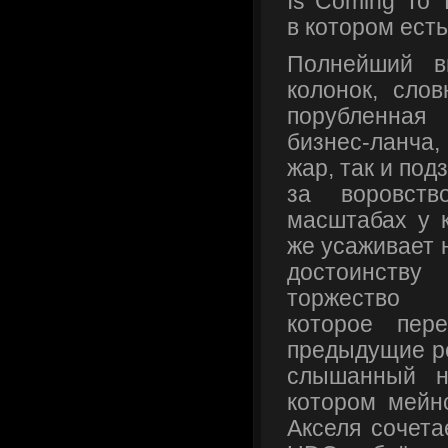
Is Coming To 
в котором есть
Полнейший в
колонок, слов
порубленна
бизнес-ланча, 
жар, так и под
за воровст
масштабах у к
же усаживает 
достоинст
торжество а
которое пер
предыдущие р
слышанный н
котором мейн
Акселя сочета