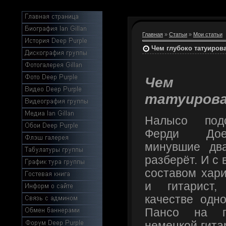
Главная
»
Статьи
»
Мои статьи
Чем глубоко татуиров
Чем 
татуиров
Налысо подс
Ферди Дое
минувшие два
разберёт. И с
составом хар
и гитарист,
качестве одн
Пансо на п
немецкой гита