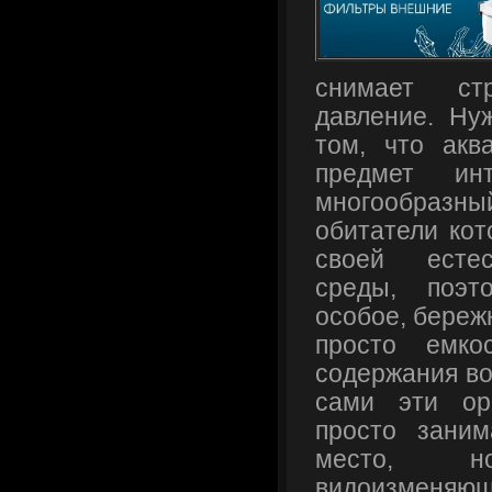
снимает стр
давление. Ну
том, что акв
предмет ин
многообразный
обитатели кот
своей естес
среды, поэт
особое, береж
просто емко
содержания во
сами эти ор
просто зани
место, 
видоизмен