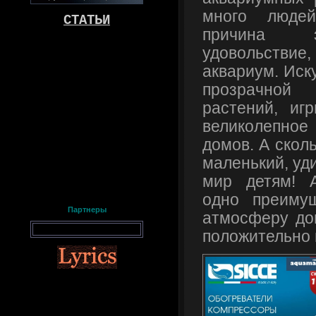
много людей
СТАТЬИ
причина э
удовольствие
аквариум. Иск
прозрачной
растений, иг
великолепно
домов. А скол
маленький, уд
мир детям! 
одно преиму
Партнеры
атмосферу дом
положительно 