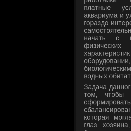
работники 
платные ус
аквариума и у
гораздо интер
самостоятель
начать с и
физически
характеристик
оборудовани
биологическ
водных обитат
Задача данног
том, чтобы 
сформиров
сбалансирова
которая могл
глаз хозяина