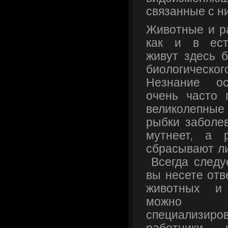
связанные с ни
Животные и ра
как и в ест
живут здесь б
биологичес
Незнание ос
очень часто 
великолепные 
рыбки заболев
мутнеет, а 
сбрасывают ли
Всегда следуе
вы несете отв
животных и 
можно о
специализи