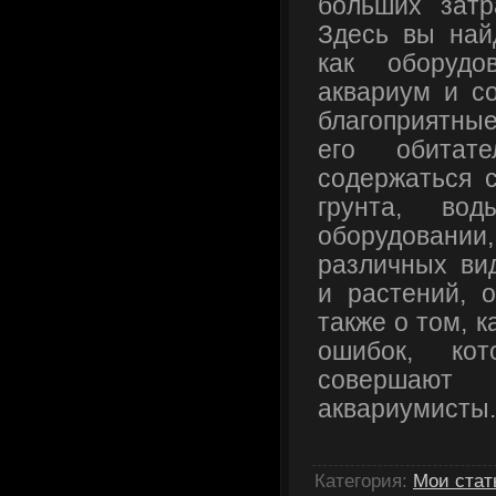
больших затр
Здесь вы най
как оборуд
аквариум и со
благоприятные
его обитате
содержаться с
грунта, во
оборудовани
различных ви
и растений, о
также о том, 
ошибок, ко
соверша
аквариумисты.
Категория
:
Мои стат