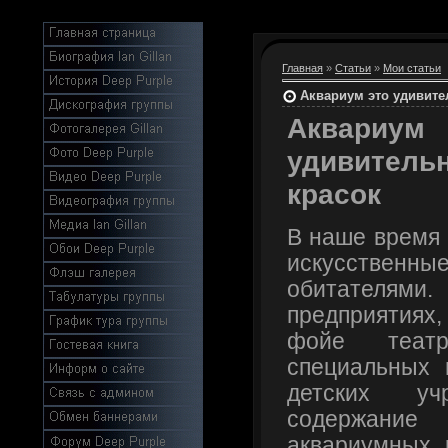
Главная
»
Статьи
»
Мои статьи
Аквариум это удивите
Аква
удивитель
красок
В наше время 
искусственны
обитателями
предприятиях,
фойе театр
специальных 
детских уч
содержани
аквариумных 